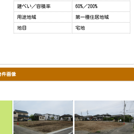
建ぺい／容積率
60%／200%
用途地域
第一種住居地域
地目
宅地
物件画像