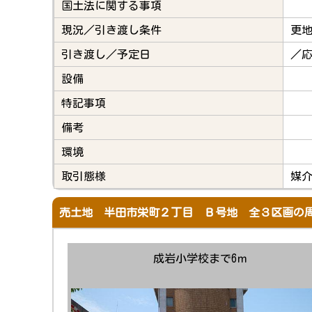
国土法に関する事項
現況／引き渡し条件
更
引き渡し／予定日
／
設備
特記事項
備考
環境
取引態様
媒
売土地 半田市栄町２丁目 Ｂ号地 全３区画の
成岩小学校まで6ｍ