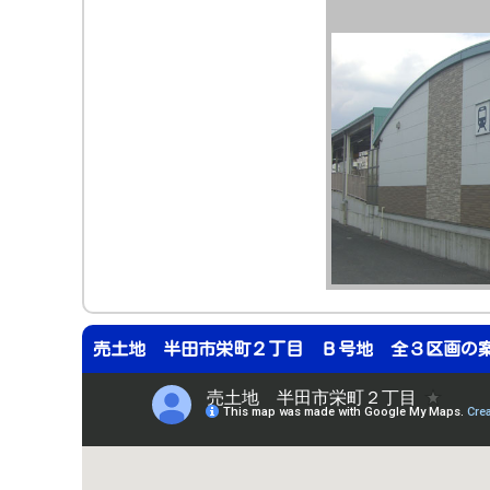
売土地 半田市栄町２丁目 Ｂ号地 全３区画の