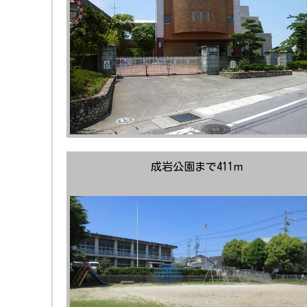
成岩公園まで411ｍ