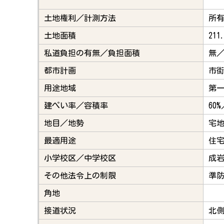
土地権利／計測方法
所
土地面積
211
私道負担の有無／負担面積
無
都市計画
市
用途地域
第
建ぺい率／容積率
60%
地目／地勢
宅
最適用途
住
小学校区／中学校区
成
その他法令上の制限
準
角地
接道状況
北側