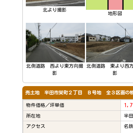
北より撮影
地形図
北側道路 西より東方向撮
北側道路 東より西
影
影
売土地 半田市栄町２丁目 Ｂ号地 全３区画の
1,7
物件価格／坪単価
所在地
半田
アクセス
名鉄