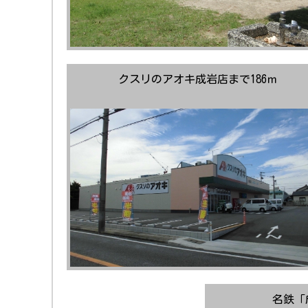
クスリのアオキ成岩店まで186ｍ
名鉄「