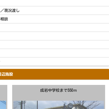
地／現況渡し
応相談
介
周辺施設
成岩中学校まで550ｍ