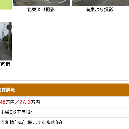
北東より撮影
南東より撮影
方向撮
物件詳細
48
27.3
万円／
万円
市栄町2丁目134
河和線｢成岩｣駅まで徒歩約8分