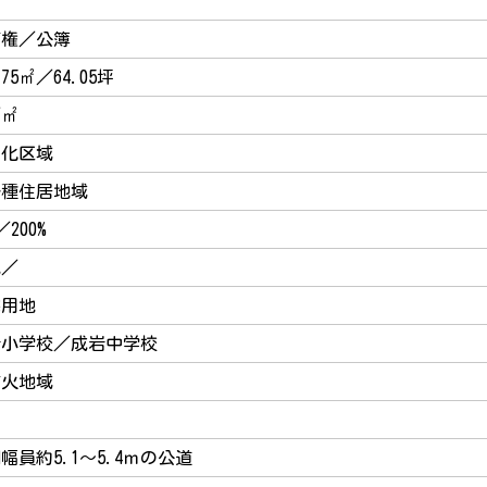
有権／公簿
.75㎡／64.05坪
／㎡
街化区域
一種住居地域
／200%
地／
宅用地
岩小学校／成岩中学校
防火地域
幅員約5.1～5.4ｍの公道