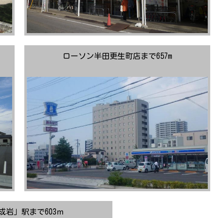
ローソン半田更生町店まで657m
成岩」駅まで603ｍ