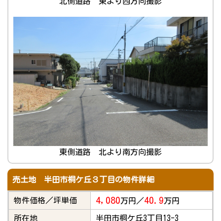
北側道路 東より西方向撮影
東側道路 北より南方向撮影
売土地 半田市桐ケ丘３丁目の物件詳細
4,080
40.9
物件価格／坪単価
万円／
万円
所在地
半田市桐ケ丘3丁目13-3