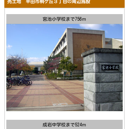
売土地 半田市桐ケ丘３丁目の周辺施設
宮池小学校まで756ｍ
成岩中学校まで524ｍ