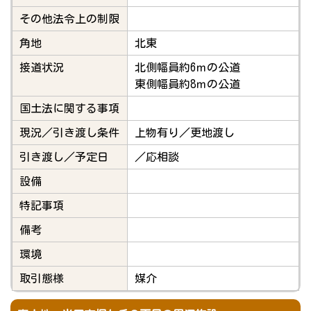
その他法令上の制限
角地
北東
接道状況
北側幅員約6ｍの公道
東側幅員約8ｍの公道
国土法に関する事項
現況／引き渡し条件
上物有り／更地渡し
引き渡し／予定日
／応相談
設備
特記事項
備考
環境
取引態様
媒介