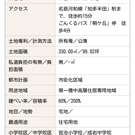
アクセス
名鉄河和線「知多半田」駅ま
で、徒歩約15分
ごんくるバス「桐ケ丘」停 徒
歩4分
土地権利／計測方法
所有権／公簿
土地面積
330.00㎡／99.82坪
私道負担の有無／負
無／-㎡
担面積
都市計画
市街化区域
用途地域
第一種中高層住居専用地域
建ぺい率／容積率
60%／200%
地目／地勢
宅地／
最適用途
住宅用地
小学校区／中学校区
宮池小学校／成岩中学校