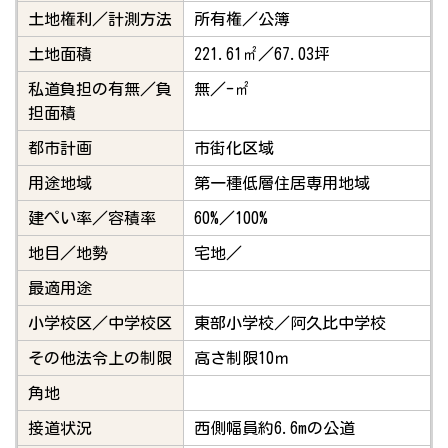
土地権利／計測方法
所有権／公簿
土地面積
221.61㎡／67.03坪
私道負担の有無／負
無／-㎡
担面積
都市計画
市街化区域
用途地域
第一種低層住居専用地域
建ぺい率／容積率
60%／100%
地目／地勢
宅地／
最適用途
小学校区／中学校区
東部小学校／阿久比中学校
その他法令上の制限
高さ制限10ｍ
角地
接道状況
西側幅員約6.6mの公道