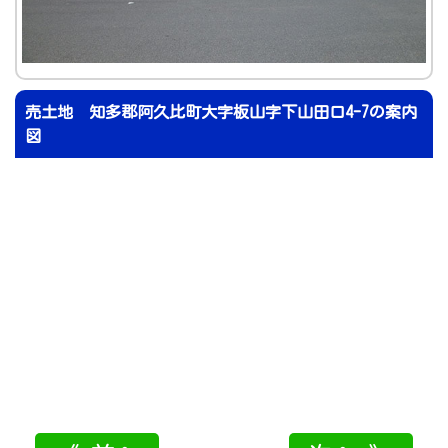
売土地 知多郡阿久比町大字板山字下山田口4-7の案内
図