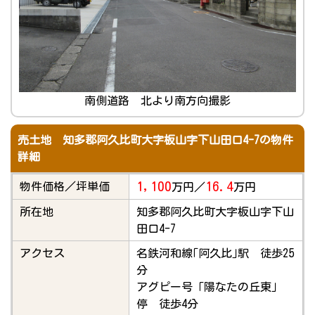
南側道路 北より南方向撮影
売土地 知多郡阿久比町大字板山字下山田口4-7の物件
詳細
1,100
16.4
物件価格／坪単価
万円／
万円
所在地
知多郡阿久比町大字板山字下山
田口4-7
アクセス
名鉄河和線｢阿久比｣駅 徒歩25
分
アグピー号「陽なたの丘東」
停 徒歩4分