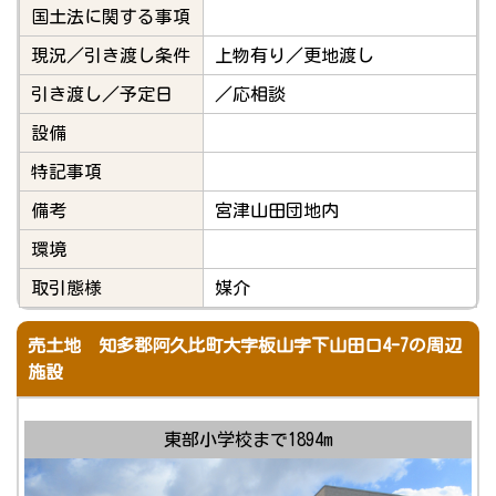
国土法に関する事項
現況／引き渡し条件
上物有り／更地渡し
引き渡し／予定日
／応相談
設備
特記事項
備考
宮津山田団地内
環境
取引態様
媒介
売土地 知多郡阿久比町大字板山字下山田口4-7の周辺
施設
東部小学校まで1894m