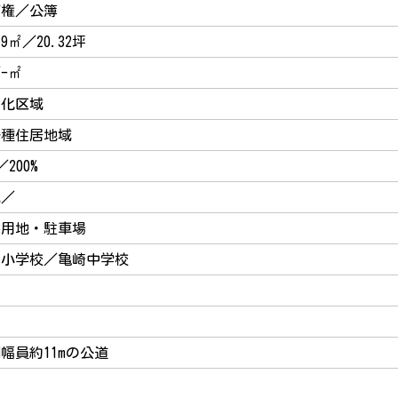
有権／公簿
19㎡／20.32坪
-㎡
街化区域
一種住居地域
／200%
地／
宅用地・駐車場
崎小学校／亀崎中学校
幅員約11mの公道