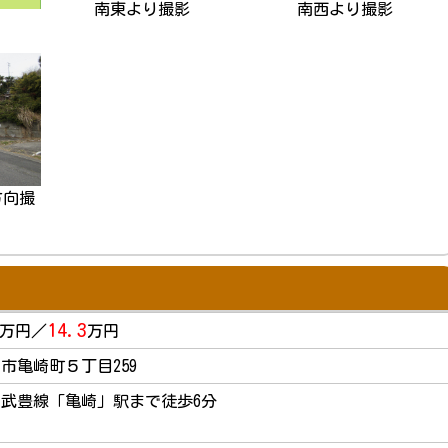
南東より撮影
南西より撮影
方向撮
14.3
万円／
万円
市亀崎町５丁目259
武豊線「亀崎」駅まで徒歩6分