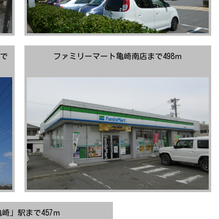
で
ファミリーマート亀崎南店まで498ｍ
亀崎」駅まで457ｍ