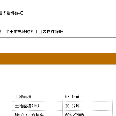
目の物件詳細
地 半田市亀崎町５丁目の物件詳細
土地面積
67.19㎡
土地面積(坪)
20.32坪
建ぺい／容積率
60%／200%