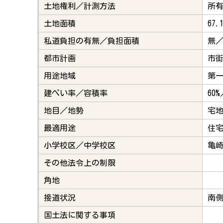
土地権利／計測方法
所
土地面積
67.
私道負担の有無／負担面積
無／
都市計画
市
用途地域
第
建ぺい率／容積率
60%
地目／地勢
宅
最適用途
住
小学校区／中学校区
亀
その他法令上の制限
角地
接道状況
南側
国土法に関する事項