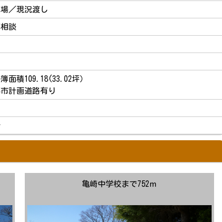
車場／現況渡し
応相談
簿面積109.18(33.02坪）
都市計画道路有り
介
亀崎中学校まで752ｍ