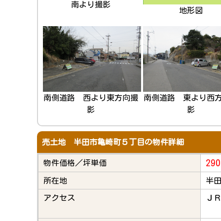
南より撮影
地形図
南側道路 西より東方向撮
南側道路 東より西
影
影
売土地 半田市亀崎町５丁目の物件詳細
290
物件価格／坪単価
所在地
半田
アクセス
ＪＲ