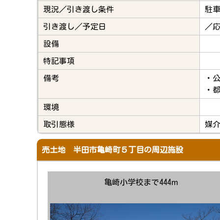
現況／引き渡し条件
駐
引き渡し／予定日
／
設備
特記事項
備考
・公
・
環境
取引態様
媒
売土地 半田市亀崎町５丁目の周辺施設
亀崎小学校まで444ｍ