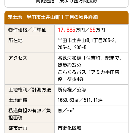
南側道路 東より西方向撮影
売土地 半田市土井山町１丁目の物件詳細
17,885
35
物件価格／坪単価
万円／
万円
所在地
半田市土井山町1丁目205-3、
205-4、205-5
アクセス
名鉄河和線「住吉町」駅まで、
徒歩約22分
ごんくるバス「アミカ半田店」
停 徒歩4分
土地権利／計測方法
所有権／公簿
土地面積
1689.63㎡／511.11坪
私道負担の有無／負
無／-㎡
担面積
都市計画
市街化区域