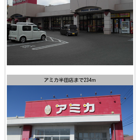
アミカ半田店まで234ｍ