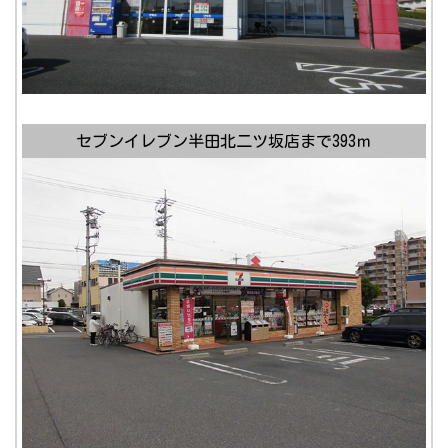
セブンイレブン半田北二ツ坂店まで393ｍ