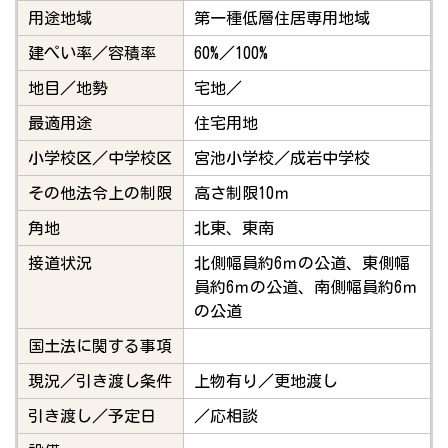
用途地域
第一種低層住居専用地域
建ぺい率／容積率
60%／100%
地目／地勢
宅地／
最適用途
住宅用地
小学校区／中学校区
宮池小学校／成岩中学校
その他法令上の制限
高さ制限10ｍ
角地
北東、東南
接道状況
北側幅員約6ｍの公道、東側幅
員約6ｍの公道、南側幅員約6ｍ
の公道
国土法に関する事項
現況／引き渡し条件
上物有り／更地渡し
引き渡し／予定日
／応相談