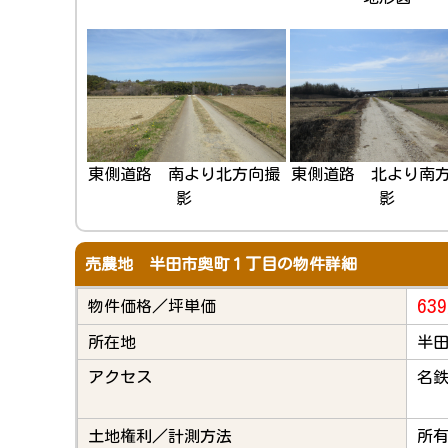
東側道路 南より北方向撮
東側道路 北より南
影
影
売農地 半田市奥町１丁目の物件詳細
639
物件価格／坪単価
所在地
半田
アクセス
名鉄
土地権利／計測方法
所