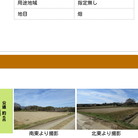
用途地域
指定無し
地目
畑
南東より撮影
北東より撮影