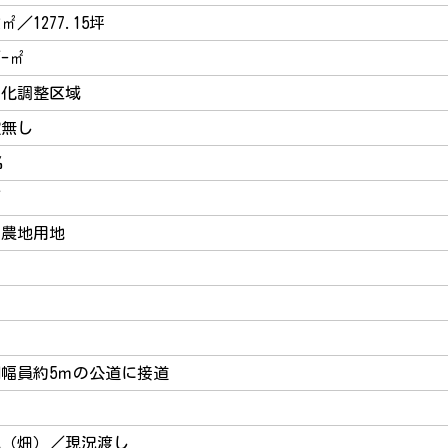
2㎡／1277.15坪
-㎡
街化調整区域
定無し
%
／
・農地用地
幅員約5ｍの公道に接道
地（畑）／現況渡し