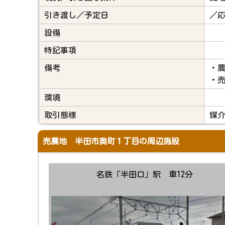
引き渡し／予定日
／
設備
特記事項
備考
・
・
環境
取引態様
媒
売農地 半田市奥町１丁目の周辺施設
名鉄「半田口」駅 車12分