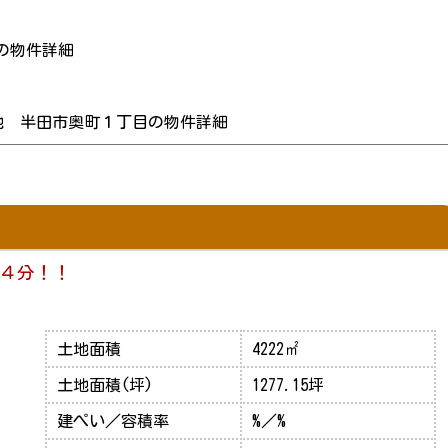
の物件詳細
地 半田市奥町１丁目の物件詳細
４分！！
土地面積
4222㎡
土地面積(坪)
1277.15坪
建ぺい／容積率
%／%