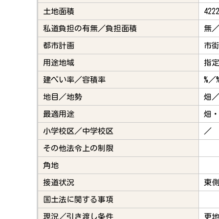
土地面積
422
私道負担の有無／負担面積
無／
都市計画
市
用途地域
指
建ぺい率／容積率
%／
地目／地勢
畑
最適用途
畑
小学校区／中学校区
／
その他法令上の制限
角地
接道状況
東側
国土法に関する事項
現況／引き渡し条件
更