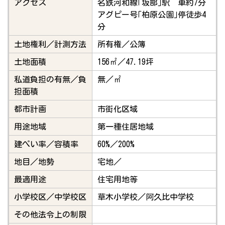
アクセス
名鉄河和線｢坂部｣駅 車約7分
アグピー号｢柏原公園｣停徒歩4
分
土地権利／計測方法
所有権／公簿
土地面積
156㎡／47.19坪
私道負担の有無／負
無／㎡
担面積
都市計画
市街化区域
用途地域
第一種住居地域
建ぺい率／容積率
60%／200%
地目／地勢
宅地／
最適用途
住宅用地等
小学校区／中学校区
草木小学校／阿久比中学校
その他法令上の制限