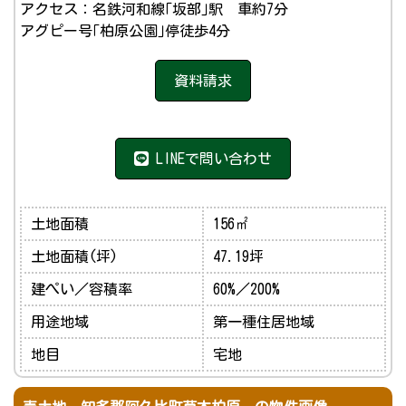
アクセス：名鉄河和線｢坂部｣駅 車約7分
アグピー号｢柏原公園｣停徒歩4分
資料請求
LINEで問い合わせ
土地面積
156㎡
土地面積(坪)
47.19坪
建ぺい／容積率
60%／200%
用途地域
第一種住居地域
地目
宅地