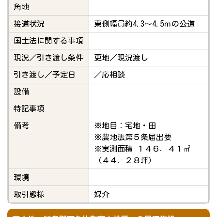
角地
接道状況
東側幅員約4.3～4.5ｍの公道
国土法に関する事項
現況／引き渡し条件
更地／現況渡し
引き渡し／予定日
／応相談
設備
特記事項
備考
※地目：宅地・田
※農地法第５条届出要
※実測面積 １４６．４１㎡
（４４．２８坪）
環境
取引態様
媒介