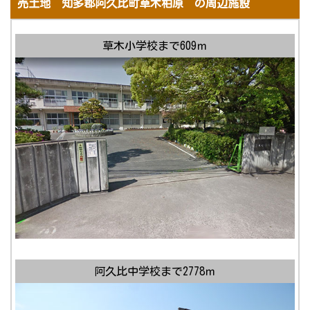
売土地 知多郡阿久比町草木柏原 の周辺施設
草木小学校まで609ｍ
阿久比中学校まで2778ｍ