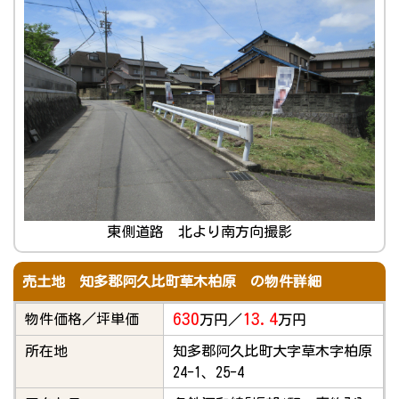
東側道路 北より南方向撮影
売土地 知多郡阿久比町草木柏原 の物件詳細
630
13.4
物件価格／坪単価
万円／
万円
所在地
知多郡阿久比町大字草木字柏原
24-1、25-4