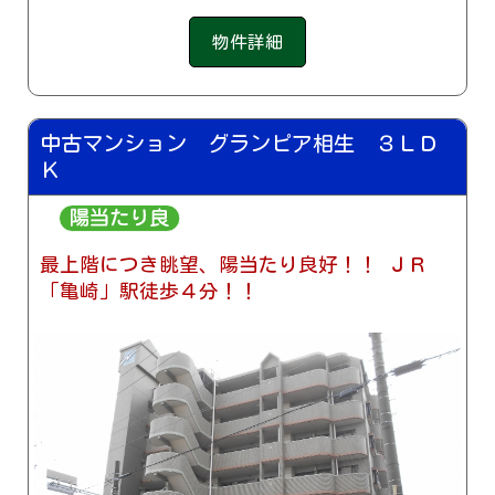
物件詳細
中古マンション グランピア相生 ３ＬＤ
Ｋ
最上階につき眺望、陽当たり良好！！ ＪＲ
「亀崎」駅徒歩４分！！