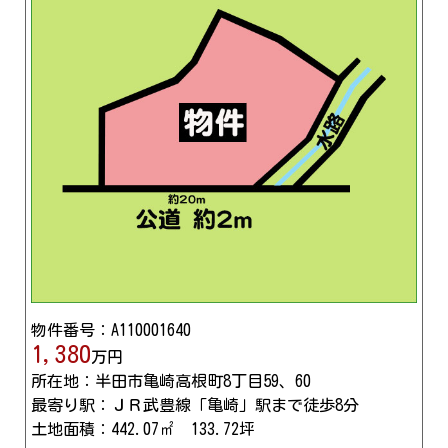
物件番号：A110001640
1,380
万円
所在地：半田市亀崎高根町8丁目59、60
最寄り駅：ＪＲ武豊線「亀崎」駅まで徒歩8分
土地面積：442.07㎡ 133.72坪