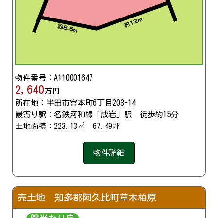
物件番号：A110001647
2,640
万円
所在地：半田市宮本町6丁目203-14
最寄り駅：名鉄河和線「成岩」駅 徒歩約15分
土地面積：223.13㎡ 67.49坪
物件詳細
売土地 知多郡阿久比町草木柏原