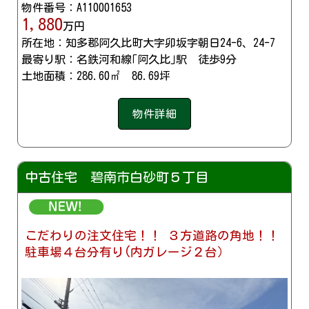
物件番号：A110001653
1,880
万円
所在地：知多郡阿久比町大字卯坂字朝日24-6、24-7
最寄り駅：名鉄河和線｢阿久比｣駅 徒歩9分
土地面積：286.60㎡ 86.69坪
物件詳細
中古住宅 碧南市白砂町５丁目
こだわりの注文住宅！！ ３方道路の角地！！
駐車場４台分有り(内ガレージ２台）