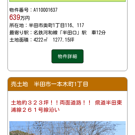
物件番号：A110001637
639
万円
所在地：半田市奥町1丁目116、117
最寄り駅：名鉄河和線「半田口」駅 車12分
土地面積：4222㎡ 1277.15坪
物件詳細
売土地 半田市一本木町1丁目
土地約３２３坪！！両面道路！！ 県道半田東
浦線２６１号線沿い