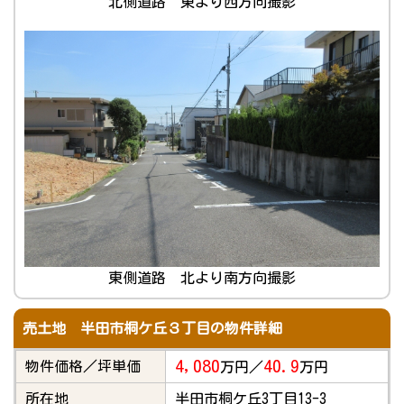
北側道路 東より西方向撮影
東側道路 北より南方向撮影
売土地 半田市桐ケ丘３丁目の物件詳細
4,080
40.9
物件価格／坪単価
万円／
万円
所在地
半田市桐ケ丘3丁目13-3