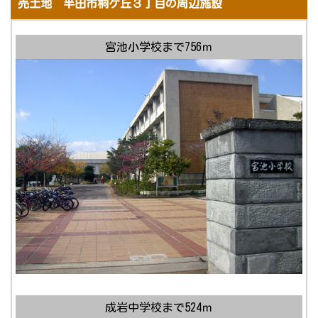
売土地 半田市桐ケ丘３丁目の周辺施設
宮池小学校まで756ｍ
成岩中学校まで524ｍ