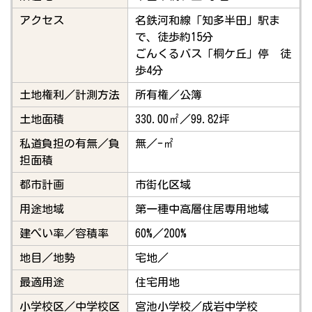
アクセス
名鉄河和線「知多半田」駅ま
で、徒歩約15分
ごんくるバス「桐ケ丘」停 徒
歩4分
土地権利／計測方法
所有権／公簿
土地面積
330.00㎡／99.82坪
私道負担の有無／負
無／-㎡
担面積
都市計画
市街化区域
用途地域
第一種中高層住居専用地域
建ぺい率／容積率
60%／200%
地目／地勢
宅地／
最適用途
住宅用地
小学校区／中学校区
宮池小学校／成岩中学校