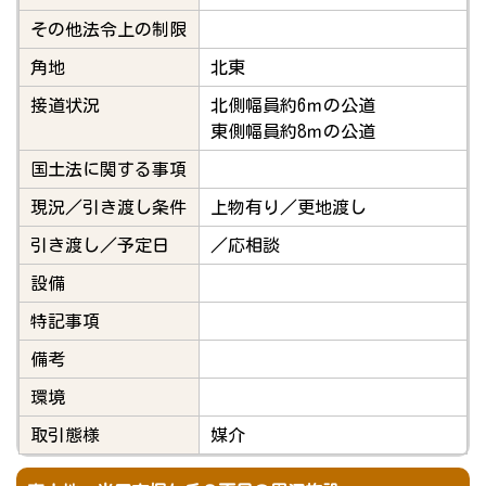
その他法令上の制限
角地
北東
接道状況
北側幅員約6ｍの公道
東側幅員約8ｍの公道
国土法に関する事項
現況／引き渡し条件
上物有り／更地渡し
引き渡し／予定日
／応相談
設備
特記事項
備考
環境
取引態様
媒介