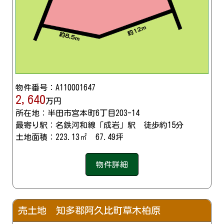
物件番号：A110001647
2,640
万円
所在地：半田市宮本町6丁目203-14
最寄り駅：名鉄河和線「成岩」駅 徒歩約15分
土地面積：223.13㎡ 67.49坪
物件詳細
売土地 知多郡阿久比町草木柏原