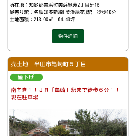
所在地：知多郡美浜町美浜緑苑2丁目5-18
最寄り駅：名鉄知多新線｢美浜緑苑｣駅 徒歩10分
土地面積：213.00㎡ 64.43坪
物件詳細
売土地 半田市亀崎町５丁目
南向き！！ＪＲ「亀崎」駅まで徒歩６分！！
現在駐車場