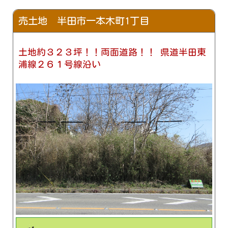
売土地 半田市一本木町1丁目
土地約３２３坪！！両面道路！！ 県道半田東
浦線２６１号線沿い