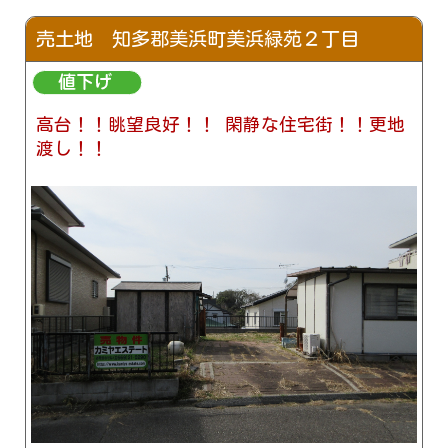
売土地 知多郡美浜町美浜緑苑２丁目
高台！！眺望良好！！ 閑静な住宅街！！更地
渡し！！