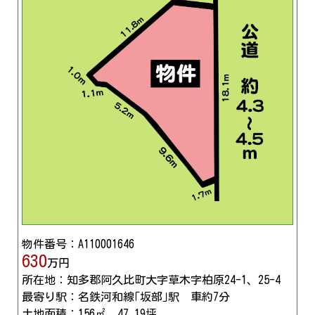
物件番号：A110001646
630
万円
所在地：知多郡阿久比町大字草木字柏原24-1、25-4
最寄り駅：名鉄河和線｢坂部｣駅 車約7分
土地面積：156㎡ 47.19坪