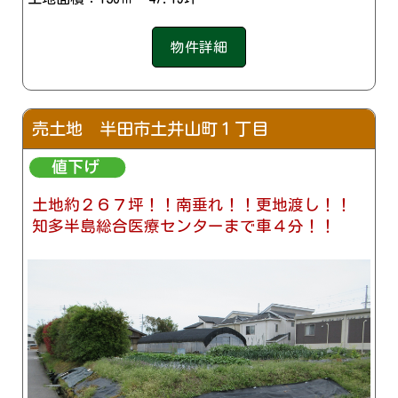
物件詳細
売土地 半田市土井山町１丁目
土地約２６７坪！！南垂れ！！更地渡し！！
知多半島総合医療センターまで車４分！！