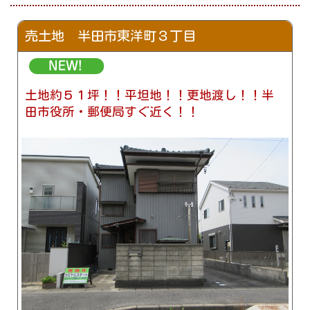
売土地 半田市東洋町３丁目
土地約５１坪！！平坦地！！更地渡し！！半
田市役所・郵便局すぐ近く！！